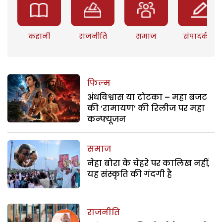
कहानी
राजनीति
समाज
संपादकीय
फिल्म
अंधविश्वास या टोटका – महा बजट
की ‘रामायण’ की रिलीज पर महा
कन्फ्यूजन
समाज
नेहा बोरा के चेहरे पर कालिख नहीं,
यह संस्कृति की गंदगी है
राजनीति