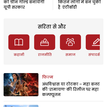
को ग्रीन गोल्ड बनायेगी
कितने लोगों में बन चुकी
यूपी सरकार
है एंटीबॉडी
सरिता से और
कहानी
राजनीति
समाज
संपादकीय
फिल्म
अंधविश्वास या टोटका – महा बजट
की ‘रामायण’ की रिलीज पर महा
कन्फ्यूजन