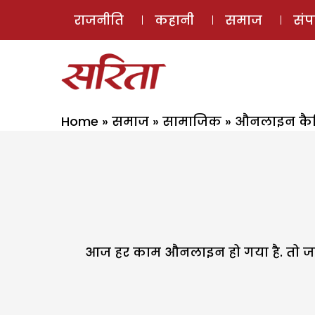
राजनीति
कहानी
समाज
सं
Home
»
समाज
»
सामाजिक
»
औनलाइन कै
आज हर काम औनलाइन हो गया है. तो जल