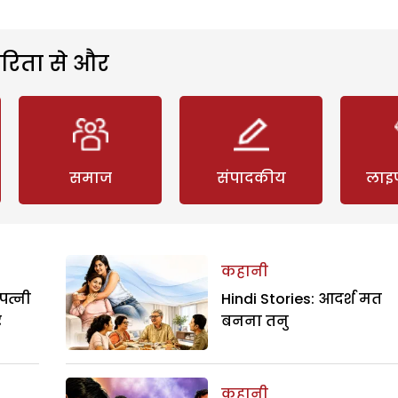
रिता से और
समाज
संपादकीय
लाइ
कहानी
पत्नी
Hindi Stories: आदर्श मत
र
बनना तनु
कहानी