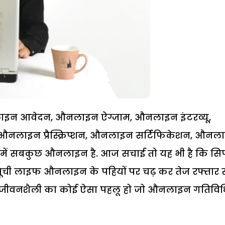
न आवेदन, औनलाइन ऐग्जाम, औनलाइन इंटरव्यू,
नलाइन प्रैस्क्रिप्शन, औनलाइन सर्टिफिकेशन, औनल
 में सबकुछ औनलाइन है. आज सचाई तो यह भी है कि सिर
ूची लाइफ औनलाइन के पहियों पर चढ़ कर तेज रफ्तार स
ारी जीवनशैली का कोई ऐसा पहलू हो जो औनलाइन गतिविध