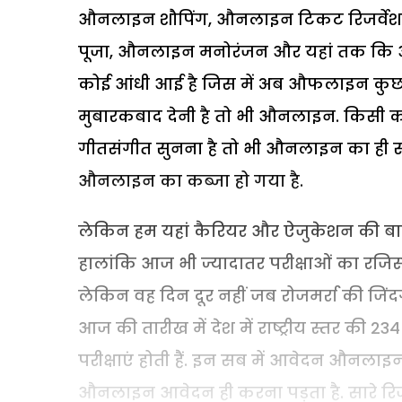
औनलाइन शौपिंग, औनलाइन टिकट रिजर्व
पूजा, औनलाइन मनोरंजन और यहां तक कि 
कोई आंधी आई है जिस में अब औफलाइन कुछ बच
मुबारकबाद देनी है तो भी औनलाइन. किसी को
गीतसंगीत सुनना है तो भी औनलाइन का ही सहा
औनलाइन का कब्जा हो गया है.
लेकिन हम यहां कैरियर और ऐजुकेशन की बात कर 
हालांकि आज भी ज्यादातर परीक्षाओं का रज
लेकिन वह दिन दूर नहीं जब रोजमर्रा की ज
आज की तारीख में देश में राष्ट्रीय स्तर की 2
परीक्षाएं होती हैं. इन सब में आवेदन औनलाइन
औनलाइन आवेदन ही करना पड़ता है. सारे रि