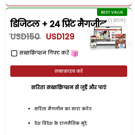
(1 साल)
डिजिटल + 24 प्रिंट मैगजीन
USD150
USD129
सब्सक्रिप्शन गिफ्ट करें
सब्सक्राइब करें
सरिता सब्सक्रिप्शन से जुड़ेें और पाएं
सरिता मैगजीन का सारा कंटेंट
देश विदेश के राजनैतिक मुद्दे