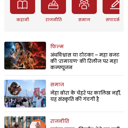
कहानी
राजनीति
समाज
संपादकीय
फिल्म
अंधविश्वास या टोटका – महा बजट
की ‘रामायण’ की रिलीज पर महा
कन्फ्यूजन
समाज
नेहा बोरा के चेहरे पर कालिख नहीं,
यह संस्कृति की गंदगी है
राजनीति