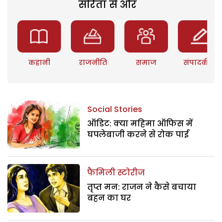
सरिता से और
कहानी
राजनीति
समाज
संपादकीय
Social Stories
ऑडिट: क्या महिमा ऑफिस में
घपलेबाजी करने से रोक पाई
फैमिली स्टोरीज
तृप्त मन: राजन ने कैसे बचाया
बहन का घर