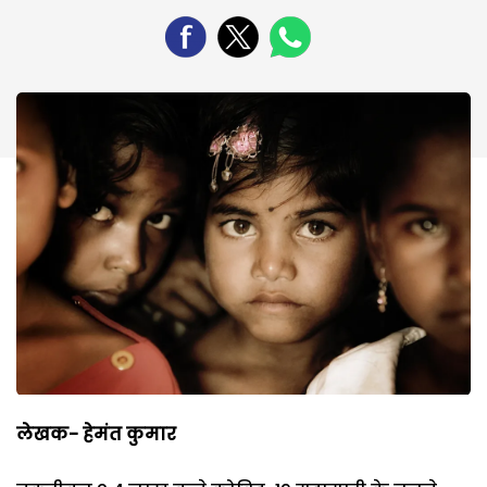
लेखक- हेमंत कुमार