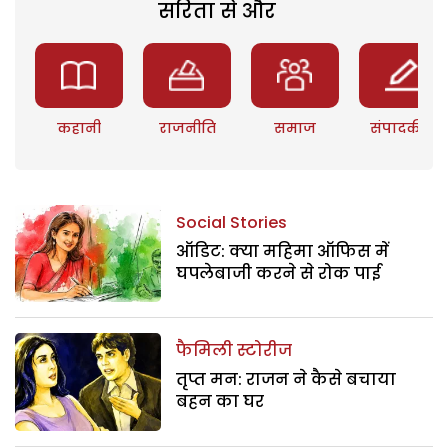
सरिता से और
कहानी
राजनीति
समाज
संपादकीय
Social Stories
ऑडिट: क्या महिमा ऑफिस में
घपलेबाजी करने से रोक पाई
फैमिली स्टोरीज
तृप्त मन: राजन ने कैसे बचाया
बहन का घर