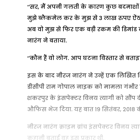
‘‘सर, मैं अपनी गलती के कारण कुछ बदमाशों क
मुझे ब्लैकमेल कर के मुझ से 3 लाख रुपए ऐंठ चु
अब वो मुझ से फिर एक बड़ी रकम की डिमांड कर 
नारंग ने बताया.
‘‘कौन हैं वो लोग. आप घटना विस्तार से बताइए
इस के बाद नीरज नारंग ने उन्हें एक लिखित 
डीसीपी राम गोपाल नाइक को मामला गंभीर लगा
शकरपुर के इंसपेक्टर विनय त्यागी को सौंप दी
औफिस भेज दिया. यह बात 19 सितंबर, 2018 की
नीरज नारंग क्राइम ब्रांच इंसपेक्टर विनय त्य
कहानी बताई वह इस प्रकार थी.