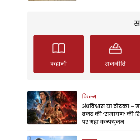
स
कहानी
राजनीति
फिल्म
अंधविश्वास या टोटका – म
बजट की ‘रामायण’ की र
पर महा कन्फ्यूजन