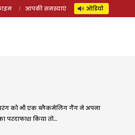
⚲
स्टोरी
लॉग इन
SUBSCRIBE
्राइम
आपकी समस्याएं
ऑडियो
ारंग को भी एक ब्लैकमेलिंग गैंग ने अपना
का परदाफाश किया तो...