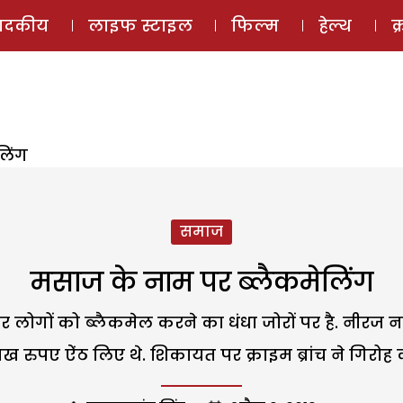
ई-मैगज़ीन
ऑडियो 
पादकीय
लाइफ स्टाइल
फिल्म
हेल्थ
क
लिंग
समाज
मसाज के नाम पर ब्लैकमेलिंग
ोगों को ब्लैकमेल करने का धंधा जोरों पर है. नीरज न
रुपए ऐंठ लिए थे. शिकायत पर क्राइम ब्रांच ने गिरोह 