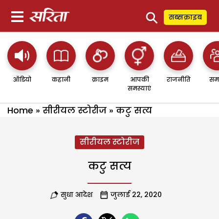
⚲
सब्सक्राइब
ऑडियो
कहानी
क्राइम
आपकी
राजनीति
सम
समस्याएं
Home
»
सीरीयल स्टोरीज
»
कटु सत्य
सीरीयल स्टोरीज
कटु सत्य
सुधा आदेश
जुलाई 22, 2020