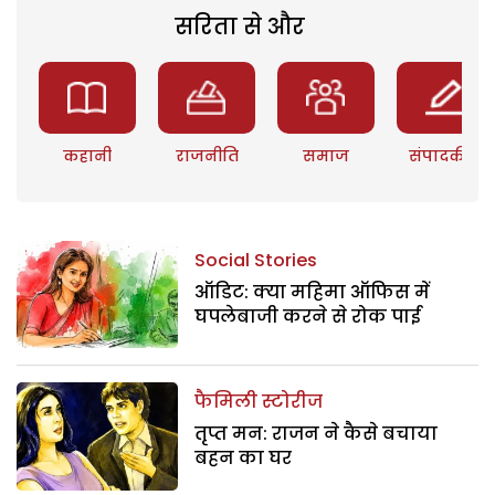
सरिता से और
कहानी
राजनीति
समाज
संपादकीय
Social Stories
ऑडिट: क्या महिमा ऑफिस में
घपलेबाजी करने से रोक पाई
फैमिली स्टोरीज
तृप्त मन: राजन ने कैसे बचाया
बहन का घर