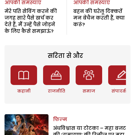
आपकी समस्याएं
आपकी समस्याएं
मेरे पति सेविंग करने की
बहन की घरेलू दिक्कतें
जगह सारे पैसे खर्च कर
मन बेचैन करती हैं, क्या
देते हैं, मैं उन्हें पैसे जोड़ने
करूं?
के लिए कैसे समझाऊं?
सरिता से और
कहानी
राजनीति
समाज
संपादकीय
फिल्म
अंधविश्वास या टोटका – महा बजट
की ‘रामायण’ की रिलीज पर महा