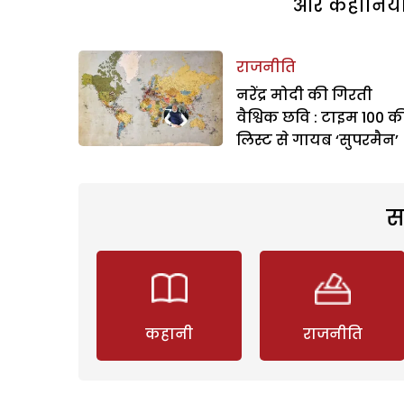
और कहानियां 
राजनीति
नरेंद्र मोदी की गिरती
वैश्विक छवि : टाइम 100 क
लिस्ट से गायब ‘सुपरमैन’
स
कहानी
राजनीति