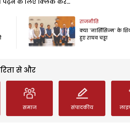
पढ़ने के लिए क्लिक करें...
राजनीति
क्या `नार्सिसिज्म` के श
ी
हुए राघव चड्डा
रिता से और
समाज
संपादकीय
लाइ