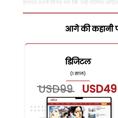
हालात इतने बिगड़ गए कि उन्हें परिवार सह
आगे की कहानी पढ
डिजिटल
(1 साल)
USD99
USD49