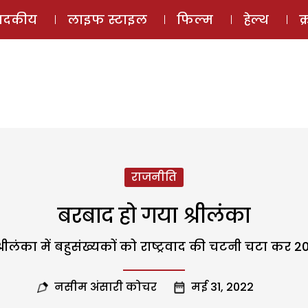
ई-मैगज़ीन
ऑडियो 
पादकीय
लाइफ स्टाइल
फिल्म
हेल्थ
क
राजनीति
बरबाद हो गया श्रीलंका
ो श्रीलंका में बहुसंख्यकों को राष्ट्रवाद की चटनी चटा कर 20
नसीम अंसारी कोचर
मई 31, 2022