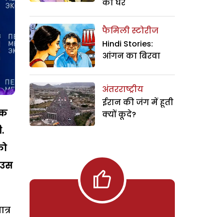
का घर
फैमिली स्टोरीज
Hindi Stories:
आंगन का बिरवा
अंतरराष्ट्रीय
ईरान की जंग में हूती
यक
क्यों कूदे?
.
को
 उस
त्र