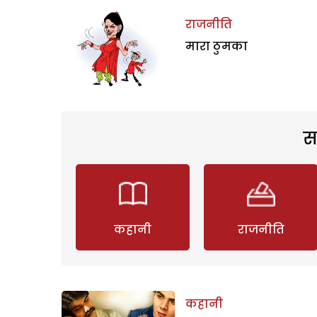
राजनीति
मारा ठुमका
स
कहानी
राजनीति
कहानी