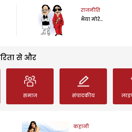
राजनीति
भैया मोरे…
रिता से और
समाज
संपादकीय
लाइ
कहानी