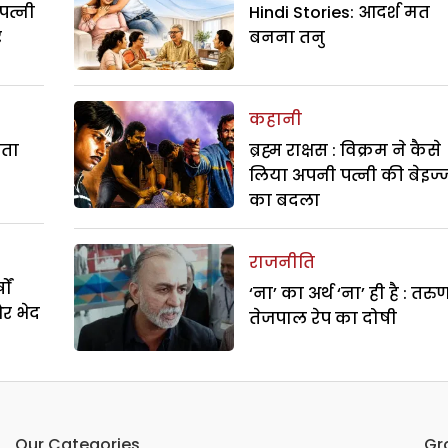
पत्नी
Hindi Stories: आदर्श मत
र
बनना तनु
कहानी
रता
ब्रह्म राक्षस : विक्रम ने कैसे
लिया अपनी पत्नी की बेइज्
का बदला
राजनीति
ों
‘ना’ का अर्थ ‘ना’ ही है : तरु
और भेद
तेजपाल रेप का दोषी
Our Categories
Gr