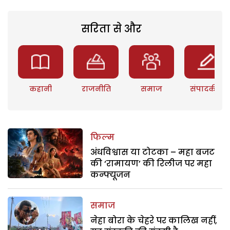
सरिता से और
कहानी
राजनीति
समाज
संपादकीय
फिल्म
अंधविश्वास या टोटका – महा बजट
की ‘रामायण’ की रिलीज पर महा
कन्फ्यूजन
समाज
नेहा बोरा के चेहरे पर कालिख नहीं,