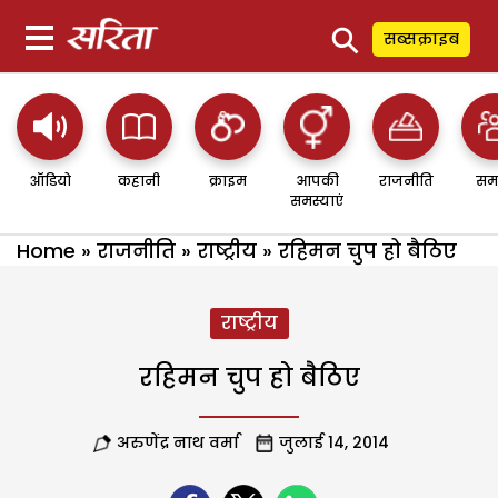
⚲
सब्सक्राइब
ऑडियो
कहानी
क्राइम
आपकी
राजनीति
सम
समस्याएं
Home
»
राजनीति
»
राष्ट्रीय
»
रहिमन चुप हो बैठिए
राष्ट्रीय
रहिमन चुप हो बैठिए
अरुणेंद्र नाथ वर्मा
जुलाई 14, 2014