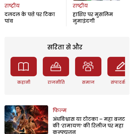
राष्ट्रीय
राष्ट्रीय
दलदल के पत्ते पर टिका
हाशिए पर मुसलिम
पांव
नुमाइंदगी
सरिता से और
कहानी
राजनीति
समाज
संपादकीय
फिल्म
अंधविश्वास या टोटका – महा बजट
की ‘रामायण’ की रिलीज पर महा
कन्फ्यूजन