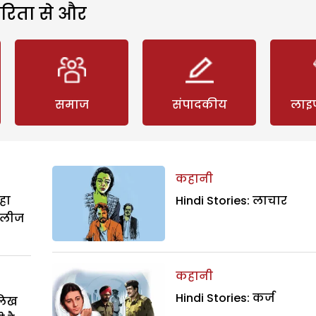
रिता से और
समाज
संपादकीय
लाइ
कहानी
हा
Hindi Stories: लाचार
िलीज
कहानी
Hindi Stories: कर्ज
ालिख