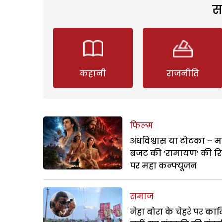
स
कहानी
राजनीति
फिल्म
अंधविश्वास या टोटका – म
बजट की ‘रामायण’ की र
पर महा कन्फ्यूजन
समाज
नेहा बोरा के चेहरे पर क