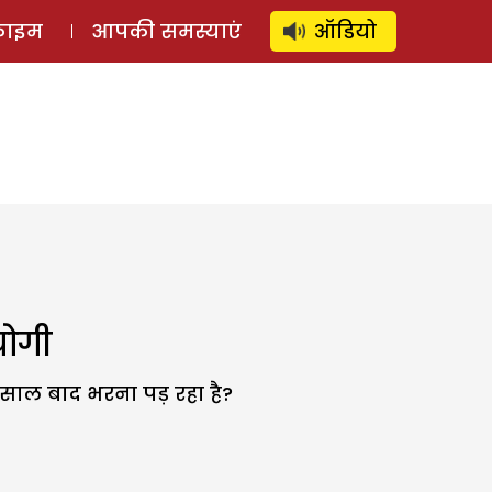
⚲
स्टोरी
लॉग इन
SUBSCRIBE
्राइम
आपकी समस्याएं
ऑडियो
योगी
 साल बाद भरना पड़ रहा है?