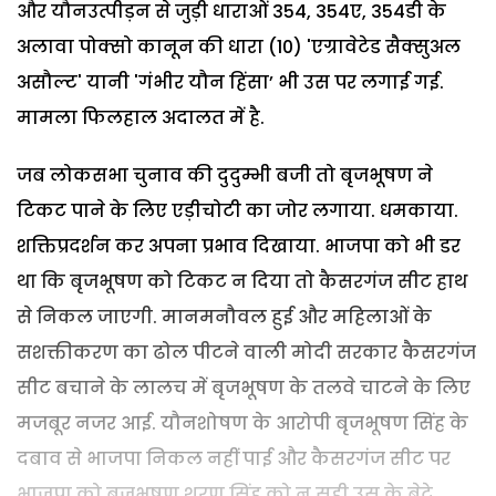
और यौनउत्पीड़न से जुड़ी धाराओं 354, 354ए, 354डी के
अलावा पोक्सो कानून की धारा (10) 'एग्रावेटेड सैक्सुअल
असौल्ट' यानी 'गंभीर यौन हिंसा’ भी उस पर लगाई गई.
मामला फिलहाल अदालत में है.
जब लोकसभा चुनाव की दुदुम्भी बजी तो बृजभूषण ने
टिकट पाने के लिए एड़ीचोटी का जोर लगाया. धमकाया.
शक्तिप्रदर्शन कर अपना प्रभाव दिखाया. भाजपा को भी डर
था कि बृजभूषण को टिकट न दिया तो कैसरगंज सीट हाथ
से निकल जाएगी. मानमनौवल हुई और महिलाओं के
सशक्तीकरण का ढोल पीटने वाली मोदी सरकार कैसरगंज
सीट बचाने के लालच में बृजभूषण के तलवे चाटने के लिए
मजबूर नजर आई. यौनशोषण के आरोपी बृजभूषण सिंह के
दबाव से भाजपा निकल नहीं पाई और कैसरगंज सीट पर
भाजपा को बृजभूषण शरण सिंह को न सही उस के बेटे