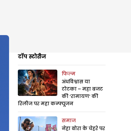
टॉप स्टोरीज
फिल्म
अंधविश्वास या
टोटका – महा बजट
की ‘रामायण’ की
रिलीज पर महा कन्फ्यूजन
समाज
नेहा बोरा के चेहरे पर