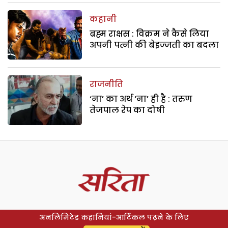
कहानी
ब्रह्म राक्षस : विक्रम ने कैसे लिया
अपनी पत्नी की बेइज्जती का बदला
राजनीति
‘ना’ का अर्थ ‘ना’ ही है : तरुण
तेजपाल रेप का दोषी
अनलिमिटेड कहानियां-आर्टिकल पढ़ने के लिए