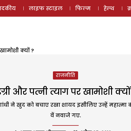
ई-मैगज़ीन
ऑडियो 
पादकीय
लाइफ स्टाइल
फिल्म
हेल्थ
क
 खामोशी क्यों ?
राजनीति
िग्री और पत्नी त्याग पर खामोशी क्यों
गांधी ने खुद को बचाए रखा शायद इसीलिए उन्हें महात्मा क
वें नवाजे गए.