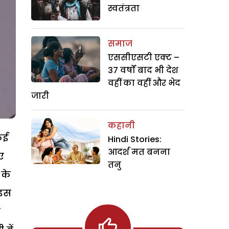
स्वतंत्रता
समाज
एससीएसटी एक्ट –
37 वर्षों बाद भी देश
वहीं का वहीं और भेद
जारी
कहानी
कई
Hindi Stories:
आदर्श मत बनना
ए
तनु
 के
 इस
े