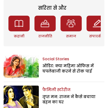
सरिता से और
कहानी
राजनीति
समाज
संपादकीय
Social Stories
ऑडिट: क्या महिमा ऑफिस में
घपलेबाजी करने से रोक पाई
फैमिली स्टोरीज
तृप्त मन: राजन ने कैसे बचाया
बहन का घर