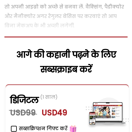
तो अपनी आइब्रो को अच्‍छे से बनवा लें. वैक्‍सिंग, पैडीक्‍योर
और मैनीक्‍योर अगर रेगुलर बेसिस पर करवाएं तो आप
बिना मेकअप के भी अच्‍छी लगेगीं.
आगे की कहानी पढ़ने के लिए
सब्सक्राइब करें
(1 साल)
डिजिटल
USD99
USD49
सब्सक्रिप्शन गिफ्ट करें