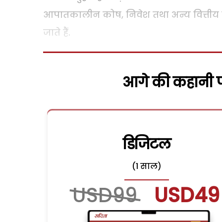
आपातकालीन कोष, निवेश तथा अन्य वित्तीय उप
जाते हैं.
आगे की कहानी पढ
डिजिटल
(1 साल)
USD99
USD49