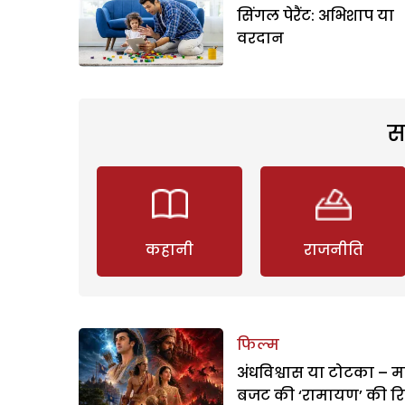
सिंगल पेरैंट: अभिशाप या
वरदान
स
कहानी
राजनीति
फिल्म
अंधविश्वास या टोटका – म
बजट की ‘रामायण’ की र