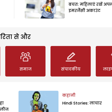
बचत: महिलाएं रखें अप
इमरजैंसी अकाउंट
रिता से और
समाज
संपादकीय
लाइ
कहानी
हा
Hindi Stories: लाचार
िलीज