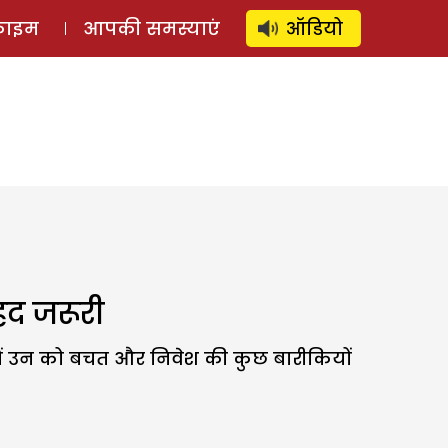
⚲
स्टोरी
लॉग इन
SUBSCRIBE
्राइम
आपकी समस्याएं
ऑडियो
हद जरूरी
े में उन को बचत और निवेश की कुछ बारीकियों