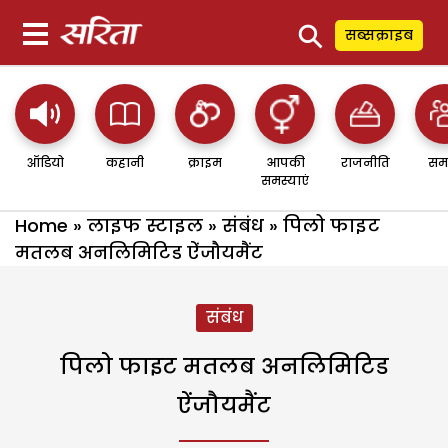
⚲
सब्सक्राइब
ऑडियो
कहानी
क्राइम
आपकी
राजनीति
सम
समस्याएं
Home
»
लाइफ स्टाइल
»
संबंध
»
पिलो फाइट
मतलब अनलिमिटिड ऐंजौयमैंट
संबंध
पिलो फाइट मतलब अनलिमिटिड
ऐंजौयमैंट