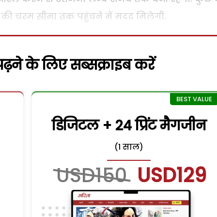
ख की चरम सीमा तक पहुंचने में मदद मिलेगी.
़ने के लिए सब्सक्राइब करें
डिजिटल + 24 प्रिंट मैगजीन
(1 साल)
USD150
USD129