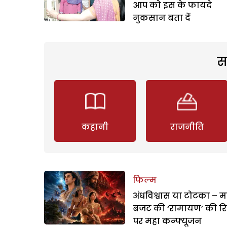
आप को इस के फायदे
नुकसान बता दें
स
कहानी
राजनीति
फिल्म
अंधविश्वास या टोटका – म
बजट की ‘रामायण’ की र
पर महा कन्फ्यूजन