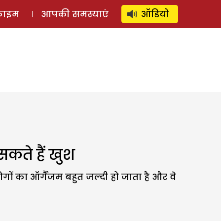
⚲
स्टोरी
लॉग इन
SUBSCRIBE
्राइम
आपकी समस्याएं
ऑडियो
सकते हैं खुश
गों का ऑर्गैजम बहुत जल्दी हो जाता है और वे