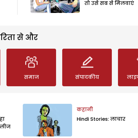
तो उसे सब से मिलवाएं
रिता से और
समाज
संपादकीय
लाइ
कहानी
हा
Hindi Stories: लाचार
िलीज