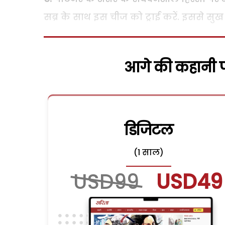
सब्र के साथ इस चीज को ट्राई करें. इससे सु
आगे की कहानी पढ
डिजिटल
(1 साल)
USD99
USD49