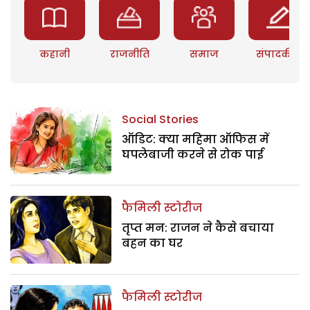
कहानी
राजनीति
समाज
संपादकीय
Social Stories
ऑडिट: क्या महिमा ऑफिस में
घपलेबाजी करने से रोक पाई
फैमिली स्टोरीज
तृप्त मन: राजन ने कैसे बचाया
बहन का घर
फैमिली स्टोरीज