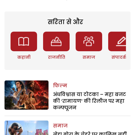
सरिता से और
कहानी
राजनीति
समाज
संपादकीय
फिल्म
अंधविश्वास या टोटका – महा बजट
की ‘रामायण’ की रिलीज पर महा
कन्फ्यूजन
समाज
नेहा बोरा के चेहरे पर कालिख नहीं,