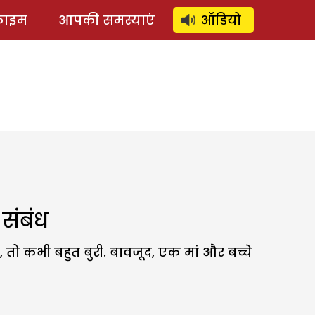
⚲
स्टोरी
लॉग इन
SUBSCRIBE
्राइम
आपकी समस्याएं
ऑडियो
 संबंध
, तो कभी बहुत बुरी. बावजूद, एक मां और बच्चे