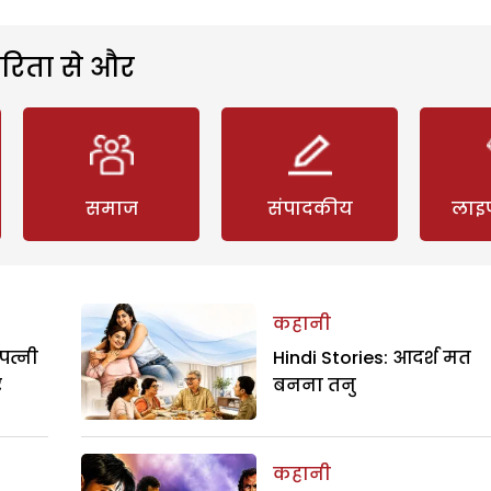
रिता से और
समाज
संपादकीय
लाइ
कहानी
पत्नी
Hindi Stories: आदर्श मत
र
बनना तनु
कहानी