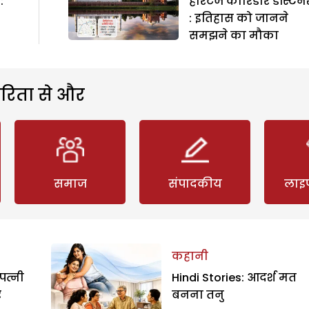
:
हैरिटेज कौरिडोर डैस्टिन
: इतिहास को जानने
समझने का मौका
रिता से और
समाज
संपादकीय
लाइ
कहानी
पत्नी
Hindi Stories: आदर्श मत
र
बनना तनु