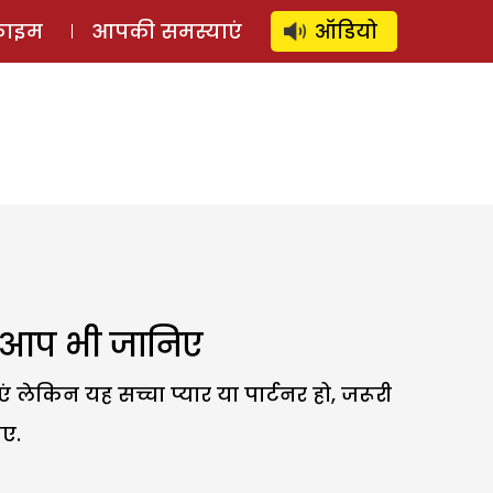
⚲
स्टोरी
लॉग इन
SUBSCRIBE
्राइम
आपकी समस्याएं
ऑडियो
ो, आप भी जानिए
एं लेकिन यह सच्चा प्यार या पार्टनर हो, जरूरी
िए.