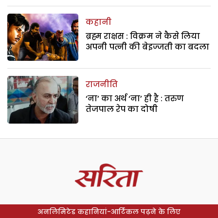
कहानी
ब्रह्म राक्षस : विक्रम ने कैसे लिया
अपनी पत्नी की बेइज्जती का बदला
राजनीति
‘ना’ का अर्थ ‘ना’ ही है : तरुण
तेजपाल रेप का दोषी
अनलिमिटेड कहानियां-आर्टिकल पढ़ने के लिए