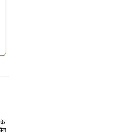
 के
्रेम