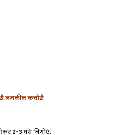
रकुरी नमकीन कचोरी
ोकर 2-3 घंटे भिगोएं.