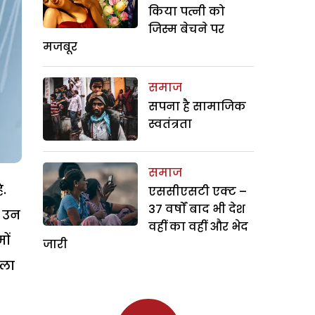
किया पत्नी को
जिस्म बेचने पर
मजबूर
समाज
सपना है सामाजिक
स्वतंत्रता
समाज
ै.
एससीएसटी एक्ट –
37 वर्षों बाद भी देश
ि उन
वहीं का वहीं और भेद
ों
जारी
कला