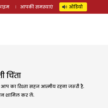
⚲
स्टोरी
लॉग इन
SUBSCRIBE
्राइम
आपकी समस्याएं
ऑडियो
 चिंता
थ आप का रिश्ता सहज आत्मीय रहना जरूरी है.
ापन शामिल कर लें.