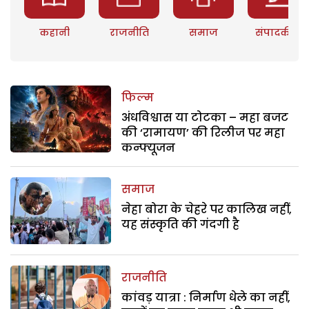
कहानी
राजनीति
समाज
संपादकीय
फिल्म
अंधविश्वास या टोटका – महा बजट
की ‘रामायण’ की रिलीज पर महा
कन्फ्यूजन
समाज
नेहा बोरा के चेहरे पर कालिख नहीं,
यह संस्कृति की गंदगी है
राजनीति
कांवड़ यात्रा : निर्माण धेले का नहीं,