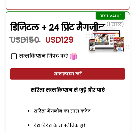
(1 साल)
डिजिटल + 24 प्रिंट मैगजीन
USD150
USD129
सब्सक्रिप्शन गिफ्ट करें
सब्सक्राइब करें
सरिता सब्सक्रिप्शन से जुड़ेें और पाएं
सरिता मैगजीन का सारा कंटेंट
देश विदेश के राजनैतिक मुद्दे