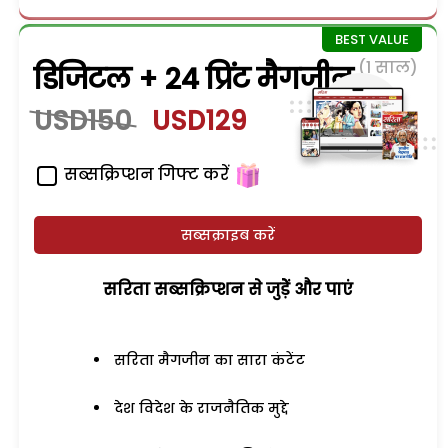
(1 साल)
डिजिटल + 24 प्रिंट मैगजीन
USD150
USD129
सब्सक्रिप्शन गिफ्ट करें
सब्सक्राइब करें
सरिता सब्सक्रिप्शन से जुड़ेें और पाएं
सरिता मैगजीन का सारा कंटेंट
देश विदेश के राजनैतिक मुद्दे