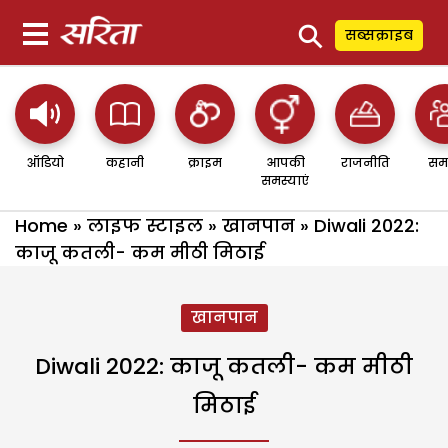
⚲
सब्सक्राइब
ऑडियो
कहानी
क्राइम
आपकी
राजनीति
सम
समस्याएं
Home
»
लाइफ स्टाइल
»
खानपान
»
Diwali 2022:
काजू कतली- कम मीठी मिठाई
खानपान
Diwali 2022: काजू कतली- कम मीठी
मिठाई