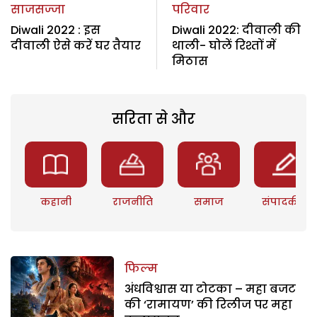
साजसज्जा
परिवार
Diwali 2022 : इस
Diwali 2022: दीवाली की
दीवाली ऐसे करें घर तैयार
थाली- घोलें रिश्तों में
मिठास
सरिता से और
कहानी
राजनीति
समाज
संपादकीय
फिल्म
अंधविश्वास या टोटका – महा बजट
की ‘रामायण’ की रिलीज पर महा