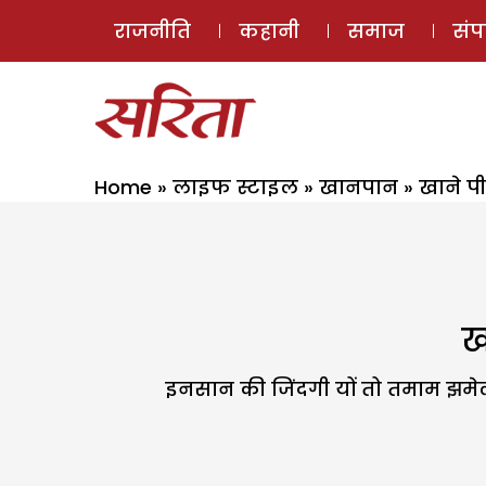
राजनीति
कहानी
समाज
सं
Home
»
लाइफ स्टाइल
»
खानपान
»
खाने पी
ख
इनसान की जिंदगी यों तो तमाम झमेल