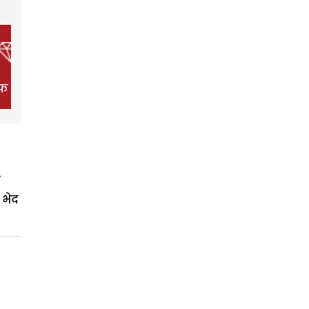
फ स्टाइल
फिल्म
हेल्थ
 भेद