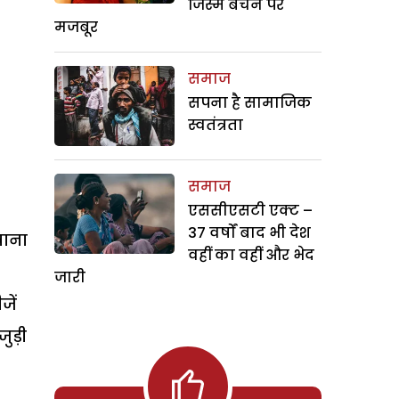
जिस्म बेचने पर
मजबूर
समाज
सपना है सामाजिक
स्वतंत्रता
समाज
एससीएसटी एक्ट –
37 वर्षों बाद भी देश
खाना
वहीं का वहीं और भेद
जारी
जें
ुड़ी