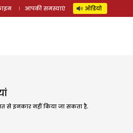
⚲
स्टोरी
लॉग इन
SUBSCRIBE
्राइम
आपकी समस्याएं
ऑडियो
ां
यत से इनकार नहीं किया जा सकता है.