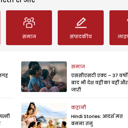
समाज
संपादकीय
लाइ
समाज
 जगह
एससीएसटी एक्ट – 37 वर्षों
बाद भी देश वहीं का वहीं और
जारी
कहानी
पत्नी
Hindi Stories: आदर्श मत
र
बनना तनु