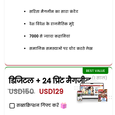
सरिता मैगजीन का सारा कंटेंट
देश विदेश के राजनैतिक मुद्दे
7000
से ज्यादा कहानियां
समाजिक समस्याओं पर चोट करते लेख
(1 साल)
डिजिटल + 24 प्रिंट मैगजीन
USD150
USD129
सब्सक्रिप्शन गिफ्ट करें