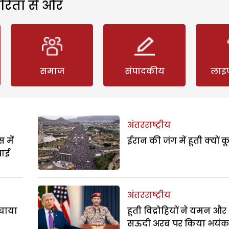
रिता से और
समाज
संपादकीय
लाइ
अंतरराष्ट्रीय
 में
ईरान की जंग में हूती क्यों क
पाई
अंतरराष्ट्रीय
बचाया
हूती विद्रोहियों ने यमन और
सऊदी अरब पर किया भयं