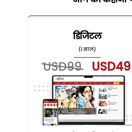
डिजिटल
(1 साल)
USD99
USD49