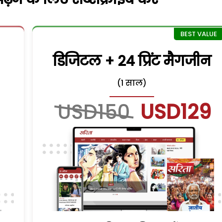
डिजिटल + 24 प्रिंट मैगजीन
(1 साल)
USD150
USD129