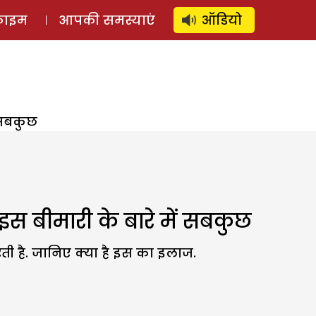
⚲
स्टोरी
लॉग इन
SUBSCRIBE
्राइम
आपकी समस्याएं
ऑडियो
 सबकुछ
स बीमारी के बारे में सबकुछ
रती है. जानिए क्या है इस का इलाज.