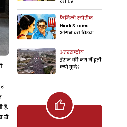
का घर
फैमिली स्टोरीज
Hindi Stories:
आंगन का बिरवा
अंतरराष्ट्रीय
ईरान की जंग में हूती
को
क्यों कूदे?
कर
म
हैं.
स से