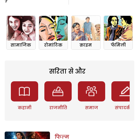
?
सामाजिक
रोमांटिक
क्राइम
फॅमिली
सरिता से और
कहानी
राजनीति
समाज
संपादकीय
फिल्म