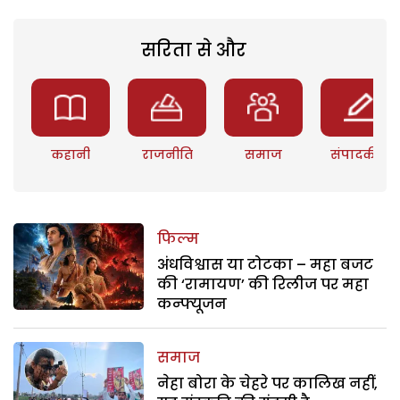
सरिता से और
कहानी
राजनीति
समाज
संपादकीय
फिल्म
अंधविश्वास या टोटका – महा बजट
की ‘रामायण’ की रिलीज पर महा
कन्फ्यूजन
समाज
नेहा बोरा के चेहरे पर कालिख नहीं,