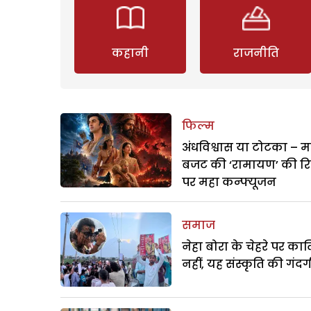
कहानी
राजनीति
फिल्म
अंधविश्वास या टोटका – म
बजट की ‘रामायण’ की र
पर महा कन्फ्यूजन
समाज
नेहा बोरा के चेहरे पर क
नहीं, यह संस्कृति की गंदगी