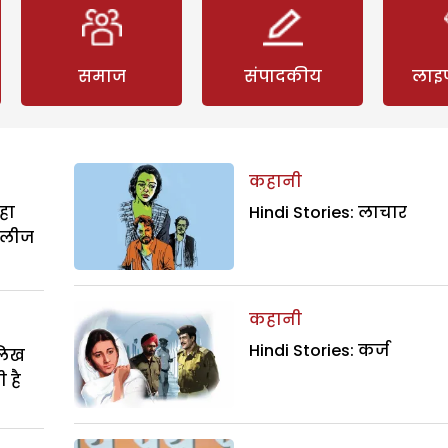
समाज
संपादकीय
लाइ
कहानी
हा
Hindi Stories: लाचार
िलीज
कहानी
Hindi Stories: कर्ज
ालिख
 है