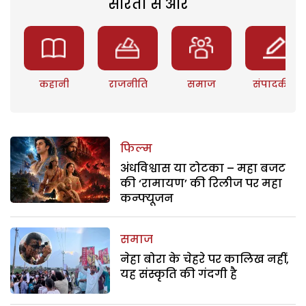
सरिता से और
कहानी
राजनीति
समाज
संपादकीय
फिल्म
अंधविश्वास या टोटका – महा बजट
की ‘रामायण’ की रिलीज पर महा
कन्फ्यूजन
समाज
नेहा बोरा के चेहरे पर कालिख नहीं,
यह संस्कृति की गंदगी है