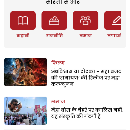
सरिता से और
कहानी
राजनीति
समाज
संपादकीय
फिल्म
अंधविश्वास या टोटका – महा बजट
की ‘रामायण’ की रिलीज पर महा
कन्फ्यूजन
समाज
नेहा बोरा के चेहरे पर कालिख नहीं,
यह संस्कृति की गंदगी है