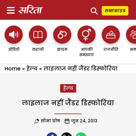
⚲
सब्सक्राइब
ऑडियो
कहानी
क्राइम
आपकी
राजनीति
सम
समस्याएं
Home
»
हेल्थ
»
लाइलाज नहीं जैंडर डिस्फोरिया
हेल्थ
लाइलाज नहीं जैंडर डिस्फोरिया
सोमा घोष
जून 24, 2013