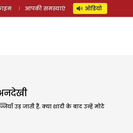
⚲
स्टोरी
लॉग इन
SUBSCRIBE
्राइम
आपकी समस्याएं
ऑडियो
 अनदेखी
याँ उड़ जाती हैं. क्या शादी के बाद उन्हें मोटे