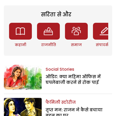
सरिता से और
कहानी
राजनीति
समाज
संपादकीय
Social Stories
ऑडिट: क्या महिमा ऑफिस में
घपलेबाजी करने से रोक पाई
फैमिली स्टोरीज
तृप्त मन: राजन ने कैसे बचाया
बहन का घर