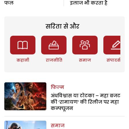
फल
इलाज भी करता है
सरिता से और
कहानी
राजनीति
समाज
संपादकीय
फिल्म
अंधविश्वास या टोटका – महा बजट
की ‘रामायण’ की रिलीज पर महा
कन्फ्यूजन
समाज