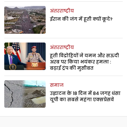
अंतरराष्ट्रीय
ईरान की जंग में हूती क्यों कूदे?
अंतरराष्ट्रीय
हूती विद्रोहियों ने यमन और सऊदी
अरब पर किया भयंकर हमला :
बढ़ाई ट्रंप की मुसीबत
समाज
उद्घाटन के 18 दिन में 84 जगह धंसा
यूपी का सबसे महंगा एक्सप्रेसवे