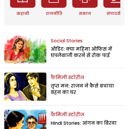
कहानी
राजनीति
समाज
संपादकीय
Social Stories
ऑडिट: क्या महिमा ऑफिस में
घपलेबाजी करने से रोक पाई
फैमिली स्टोरीज
तृप्त मन: राजन ने कैसे बचाया
बहन का घर
फैमिली स्टोरीज
Hindi Stories: आंगन का बिरवा