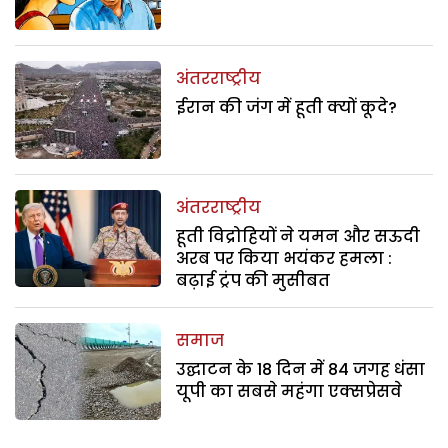
अंतरराष्ट्रीय
ईरान की जंग में हूती क्यों कूदे?
अंतरराष्ट्रीय
हूती विद्रोहियों ने यमन और सऊदी
अरब पर किया भयंकर हमला :
बढ़ाई ट्रंप की मुसीबत
समाज
उद्घाटन के 18 दिन में 84 जगह धंसा
यूपी का सबसे महंगा एक्सप्रेसवे